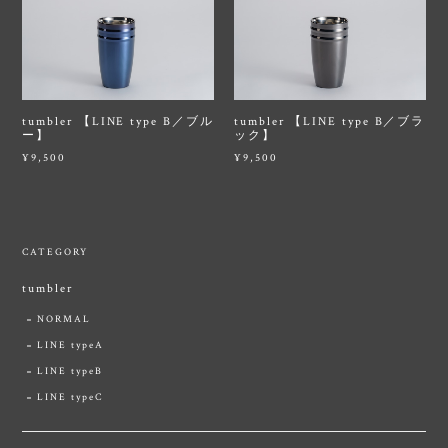
tumbler 【LINE type B／ブル
tumbler 【LINE type B／ブラ
ー】
ック】
¥9,500
¥9,500
CATEGORY
tumbler
NORMAL
LINE typeA
LINE typeB
LINE typeC