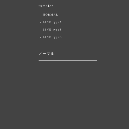
tumbler
NORMAL
LINE typeA
LINE typeB
LINE typeC
ノーマル