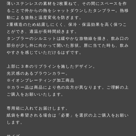
薄いステンレスの素材を2枚重ねて、その間にスペースを作
ることで外からの熱をシャットダウンしたタンブラー。熱移
動による放熱と温度変化を防ぎます。
2重構造のため結露しにくく、保冷・保温効果を高く保つこ
とができ、適温が長時間続きます。
タンブラーのシルエットは緩やかな放物線を描き、飲み口の
部分が少し外に向かって開いた形状。唇に当てた時も、飲み
やすさを感じていただけるはずです。
上部に３本のリブラインを施したデザイン。
光沢感のあるブラウンカラー。
※イオンプレーティング加工商品
※カラー品は商品により色の出方が異なります。ご理解の上
ご購入をお願いいたします。
専用箱に入れてお届けします。
紙袋を希望される場合は「必要」を選択の上ご購入をお願い
します。