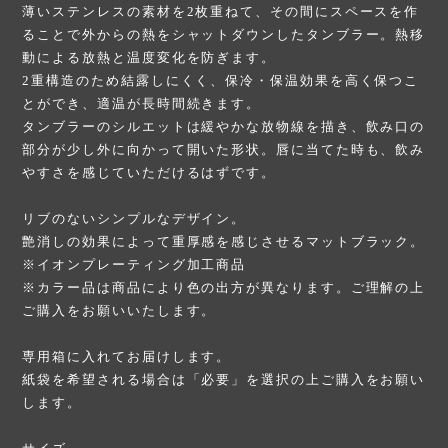
薄いステンレスの素材を2枚重ねて、その間にスペースを作
ることで外からの熱をシャットダウンしたタンブラー。熱移
動による放熱と温度変化を防ぎます。
2重構造のため結露しにくく、保冷・保温効果を高く保つこ
とができ、適温が長時間続きます。
タンブラーのシルエットは緩やかな放物線を描き、飲み口の
部分が少し外に向かって開いた形状。唇に当てた時も、飲み
やすさを感じていただけるはずです。
リブのないシンプルなデザイン。
艶消しの効果によって重厚感を感じさせるマットブラック。
※イオンプレーティング加工商品
※カラー品は商品により色の出方が異なります。ご理解の上
ご購入をお願いいたします。
専用箱に入れてお届けします。
紙袋を希望される場合は「必要」を選択の上ご購入をお願い
します。