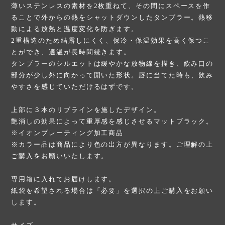
薄いステンレスの素材を2枚重ねて、その間にスペースを作
ることで外からの熱をシャットダウンしたタンブラー。熱移
動による放熱と温度変化を防ぎます。
2重構造のため結露しにくく、保冷・保温効果を高く保つこ
とができ、適温が長時間続きます。
タンブラーのシルエットは緩やかな放物線を描き、飲み口の
部分が少し外に向かって開いた形状。唇に当てた時も、飲み
やすさを感じていただけるはずです。
上部に３本のリブラインを施したデザイン。
艶消しの効果によって重厚感を感じさせるマットブラック。
※イオンプレーティング加工商品
※カラー品は商品により色の出方が異なります。ご理解の上
ご購入をお願いいたします。
専用箱に入れてお届けします。
紙袋を希望される場合は「必要」を選択の上ご購入をお願い
します。