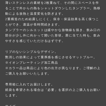
薄いステンレスの素材を2枚重ねて、その間にスペースを作
ることで外からの熱をシャットダウンしたタンブラー。熱移
動による放熱と温度変化を防ぎます。
2重構造のため結露しにくく、保冷・保温効果を高く保つこ
とができ、適温が長時間続きます。
タンブラーのシルエットは緩やかな放物線を描き、飲み口の
部分が少し外に向かって開いた形状。唇に当てた時も、飲み
やすさを感じていただけるはずです。
リブのないシンプルなデザイン。
艶消しの効果によって重厚感を感じさせるマットブルー。
※イオンプレーティング加工商品
※カラー品は商品により色の出方が異なります。ご理解の上
ご購入をお願いいたします。
専用箱に入れてお届けします。
紙袋を希望される場合は「必要」を選択の上ご購入をお願い
します。